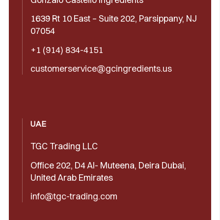
1639 Rt 10 East – Suite 202, Parsippany, NJ
07054
+1 (914) 834-4151
customerservice@gcingredients.us
UAE
TGC Trading LLC
Office 202, D4 Al- Muteena, Deira Dubai,
United Arab Emirates
info@tgc-trading.com