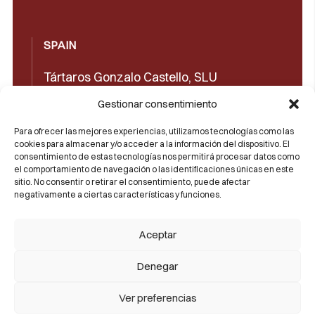
SPAIN
Tártaros Gonzalo Castello, SLU
Concepción Arenal, 32 03660 Novelda
Gestionar consentimiento
(Alicante)
Para ofrecer las mejores experiencias, utilizamos tecnologías como las
cookies para almacenar y/o acceder a la información del dispositivo. El
+34965602489
consentimiento de estas tecnologías nos permitirá procesar datos como
el comportamiento de navegación o las identificaciones únicas en este
+34965606350
sitio. No consentir o retirar el consentimiento, puede afectar
negativamente a ciertas características y funciones.
sales@castello1907.com
Aceptar
Denegar
Ver preferencias