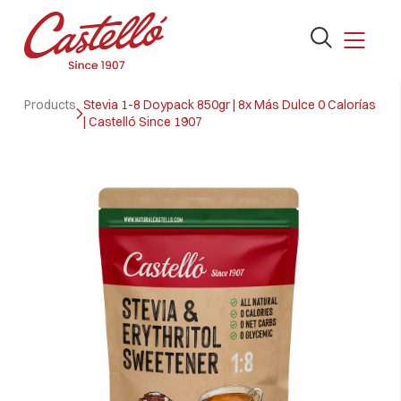
Abrir
el
formulario
Skip
de
Products
Stevia 1-8 Doypack 850gr | 8x Más Dulce 0 Calorías
to
| Castelló Since 1907
búsqueda
content