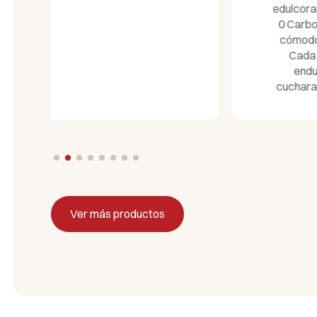
edulcorante 0 Calorías y
0 Carbohidratos en un
cómodo dispensador.
Cada comprimido
endulza como 1
cucharadita de azúcar.
Ver más productos