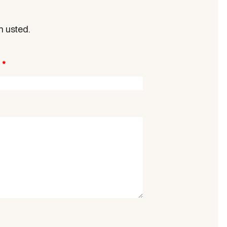
n usted.
l
*