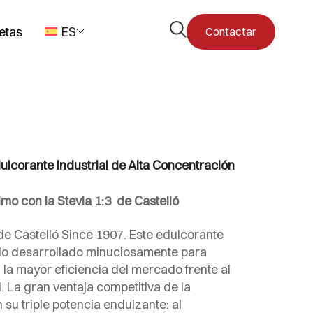
Abrir
etas
ES
Contactar
el
formulario
de
búsqueda
Edulcorante Industrial de Alta Concentración
mo con la Stevia 1:3 de Castelló
 de Castelló Since 1907. Este edulcorante
ido desarrollado minuciosamente para
l la mayor eficiencia del mercado frente al
 La gran ventaja competitiva de la
n su triple potencia endulzante: al