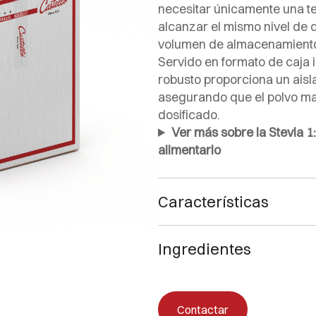
necesitar únicamente una te
alcanzar el mismo nivel de 
volumen de almacenamiento, 
Servido en formato de caja i
robusto proporciona un aisla
asegurando que el polvo man
dosificado.
Ver más sobre la Stevia 1:
alimentario
Características
Un producto natural con c
Ingredientes
Un sabor muy parecido al 
Sin regusto.
Edulcorantes: eritritol (E-968) 
Endulza 3 veces más que 
(1%)
Apto para diabéticos, gra
Contactar