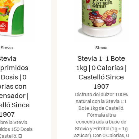
Stevia
Stevia 1:1 25 k
Castelló |
Edulcorante
Stevia
Industrial Cer
Stevia 1-1 Bote
Calorías Caja
kg | 0 Calorías |
Gracias a nuestro
Castelló Since
exclusivo proceso d
1907
fabricación, consegui
fundir los ingredientes
isfruta del dulzor 100%
un solo cristal, crean
atural con la Stevia 1:1
un sabor 100% natura
Bote 1kg de Castelló.
uniforme y auténtico
Fórmula ultra
oncentrada a base de
evia y Eritritol (1g = 1g
úcar). Con 0 Calorías, 0