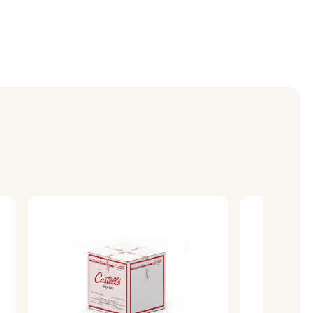
n los niveles de glucosa en sangre.
sean mantener un nivel estable de azúcar
ca sana.