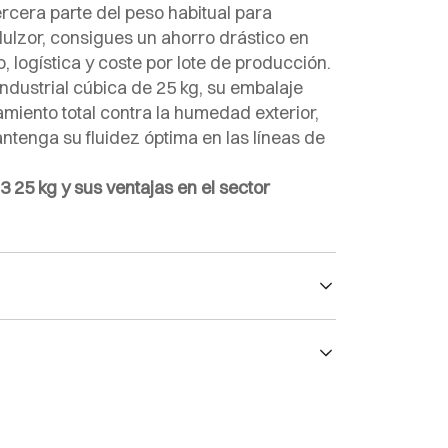
rcera parte del peso habitual para
dulzor, consigues un ahorro drástico en
logística y coste por lote de producción.
ndustrial cúbica de 25 kg, su embalaje
miento total contra la humedad exterior,
tenga su fluidez óptima en las líneas de
3 25 kg y sus ventajas en el sector
ero calorías.
del azúcar.
(99%) y glucósidos de esteviol de stevia (E-960a)
el azúcar
cias a su Índice Glucémico 0, lo que