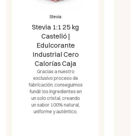
Stevia
g
Stevia 1-1
Doypack 850gr |
0 Calorías |
o
Castelló Since
1907
Disfruta del dulzor 100%
e
natural con la Stevia 1:1
mos
Doypack 850gr de
 en
Castelló. Fórmula ultra
do
concentrada a base de
l,
Stevia y Eritritol (1g = 1g
.
azúcar). Con 0 Calorías, 0
Índice Glucémico y 0
Carbohidratos.