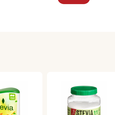
significa que no influye e
Perfecto para quienes de
en sangre.
Ayuda a mantener una bo