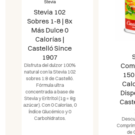
Stevia
Stevia
Comprimidos
1
150 Dosis | 0
Calorías con
Dispensador |
D
n
Castelló Since
1907
c
Descubre la Stevia
St
Comprimidos 150 Dosis
az
de Castelló. El