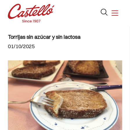
Abrir
el
formulario
Skip
de
to
Torrijas sin azúcar y sin lactosa
búsqueda
content
01/10/2025