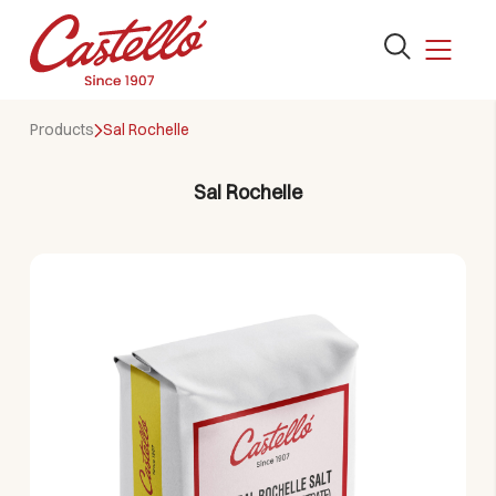
Abrir
el
formulario
Skip
de
Products
Sal Rochelle
to
búsqueda
content
Sal Rochelle