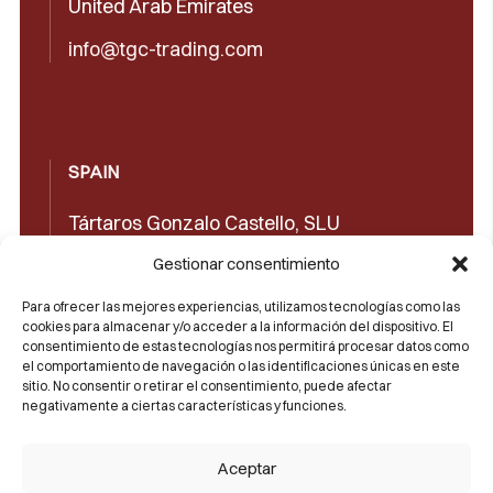
United Arab Emirates
info@tgc-trading.com
SPAIN
Tártaros Gonzalo Castello, SLU
Concepción Arenal, 32 03660 Novelda
Gestionar consentimiento
(Alicante)
Para ofrecer las mejores experiencias, utilizamos tecnologías como las
cookies para almacenar y/o acceder a la información del dispositivo. El
+34965602489
consentimiento de estas tecnologías nos permitirá procesar datos como
el comportamiento de navegación o las identificaciones únicas en este
+34965606350
sitio. No consentir o retirar el consentimiento, puede afectar
negativamente a ciertas características y funciones.
sales@castello1907.com
Aceptar