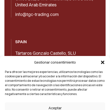
United Arab Emirates
info@tgc-trading.com
SPAIN
Tártaros Gonzalo Castello, SLU
Concepción Arenal, 32 03660 Novelda
Gestionar consentimiento
(Alicante)
Para ofrecer las mejores experiencias, utilizamos tecnologías como las
cookies para almacenar y/o acceder a la información del dispositivo. El
+34965602489
consentimiento de estas tecnologías nos permitirá procesar datos como
el comportamiento de navegación o las identificaciones únicas en este
+34965606350
sitio. No consentir o retirar el consentimiento, puede afectar
negativamente a ciertas características y funciones.
sales@castello1907.com
Aceptar