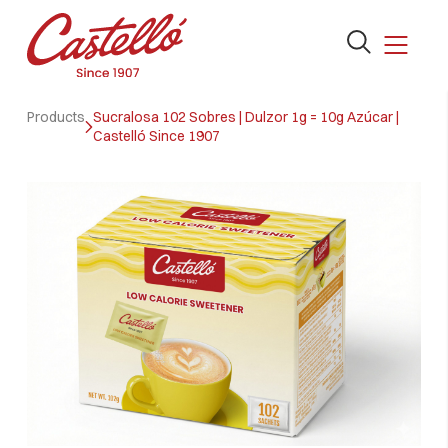
Abrir
el
formulario
Skip
de
Products
Sucralosa 102 Sobres | Dulzor 1g = 10g Azúcar |
to
Castelló Since 1907
búsqueda
content