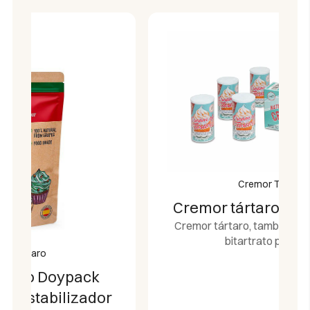
jarabes, almíbares, glaseados y caramelos
caseros con una textura suave, sedosa y sin
cristales.
Impulsor Casero Natural:
Al combinarse con
bicarbonato de sodio en la cocina, actúa como
una excelente levadura química casera libre
de aditivos industriales pesados.
Formato Ahorro de 500g:
Presentado en un
cómodo bote rígido resellable que protege el
polvo fino de la humedad ambiental,
garantizando su máxima vida útil.
Cremor Tártaro
Pureza Natural Certificada:
Producto 100%
Cremor tártaro Pack 4 240 g
libre de alérgenos, sin gluten (apto para
Cremor tártaro, también conocido como
celíacos), apto para veganos, libre de
bitartrato potásico.
organismos modificados genéticamente (No-
GMO), Kosher y Halal.