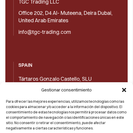
TGC Trading LLC
Office 202, D4 Al- Muteena, Deira Dubai,
United Arab Emirates
info@tgc-trading.com
SPAIN
Tártaros Gonzalo Castello, SLU
Concepción Arenal, 32 03660 Novelda
Gestionar consentimiento
(Alicante)
Para ofrecer las mejores experiencias, utilizamos tecnologías como las
cookies para almacenar y/o acceder a la información del dispositivo. El
+34965602489
consentimiento de estas tecnologías nos permitirá procesar datos como
el comportamiento de navegación o las identificaciones únicas en este
+34965606350
sitio. No consentir o retirar el consentimiento, puede afectar
negativamente a ciertas características y funciones.
sales@castello1907.com