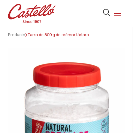
Abrir
el
formulario
Skip
de
Products
Tarro de 800 g de crémor tártaro
to
búsqueda
content