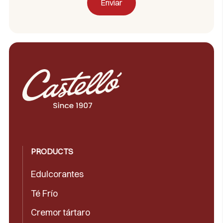
PRODUCTS
Edulcorantes
Té Frío
Cremor tártaro