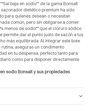
**Sal baja en sodio** de la gama Bonsalt
e sazonador dietético premium ha sido
do para quienes desean o necesitan
finada común, pero sin obligarse a comer
60% menos de sodio** que el cloruro sódico
e permite dar el punto justo de sazón a tus
o más equilibrada. Al integrar este bote
tu rutina, aseguras un condimento
idad en tu despensa, perfecto tanto para
o diario como para disponer directamente
 en sodio Bonsalt y sus propiedades
n Sodio Bonsalt