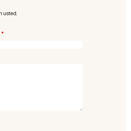
n usted.
l
*