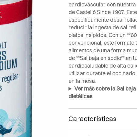
cardiovascular con nuestra 
de Castelló Since 1907. Est
específicamente desarrolla
reducir la ingesta de sal re
platos insípidos. Con un **
convencional, este formato t
alimentos de una forma much
de **Sal baja en sodio** en 
cardiosaludable de alta cal
utilizar durante el cocinad
en la mesa.
Ver más sobre la Sal baja
dietéticas
Características
Características de la Sal Baja e