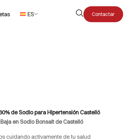
Abrir
etas
ES
Contactar
el
formulario
de
búsqueda
-60% de Sodio para Hipertensión Castelló
 Baja en Sodio Bonsalt de Castelló
itos cuidando activamente de tu salud