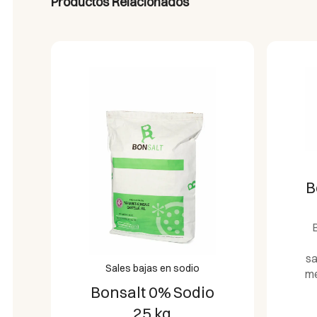
Productos Relacionados
B
B
sa
Sales bajas en sodio
me
Bonsalt 0% Sodio
25 kg