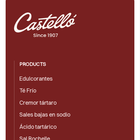
PRODUCTS
Edulcorantes
Té Frío
Cremor tártaro
Sales bajas en sodio
Ácido tartárico
Sal Rochelle