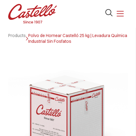
Abrir
el
formulario
Skip
de
Products
Polvo de Hornear Castelló 25 kg | Levadura Química
to
Industrial Sin Fosfatos
búsqueda
content