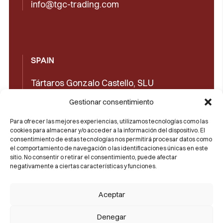
info@tgc-trading.com
SPAIN
Tártaros Gonzalo Castello, SLU
Concepción Arenal, 32 03660 Novelda
Gestionar consentimiento
(Alicante)
Para ofrecer las mejores experiencias, utilizamos tecnologías como las
cookies para almacenar y/o acceder a la información del dispositivo. El
+34965602489
consentimiento de estas tecnologías nos permitirá procesar datos como
el comportamiento de navegación o las identificaciones únicas en este
+34965606350
sitio. No consentir o retirar el consentimiento, puede afectar
negativamente a ciertas características y funciones.
sales@castello1907.com
Aceptar
Denegar