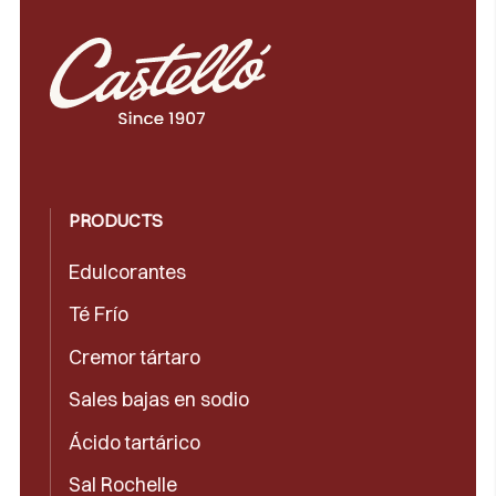
PRODUCTS
Edulcorantes
Té Frío
Cremor tártaro
Sales bajas en sodio
Ácido tartárico
Sal Rochelle