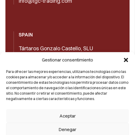
info@tgc-trading.com
SPAIN
Tártaros Gonzalo Castello, SLU
Concepción Arenal, 32 03660 Novelda
Gestionar consentimiento
(Alicante)
Para ofrecer las mejores experiencias, utilizamos tecnologías como las
cookies para almacenar y/o acceder a la información del dispositivo. El
+34965602489
consentimiento de estas tecnologías nos permitirá procesar datos como
el comportamiento de navegación o las identificaciones únicas en este
+34965606350
sitio. No consentir o retirar el consentimiento, puede afectar
negativamente a ciertas características y funciones.
sales@castello1907.com
Aceptar
Denegar